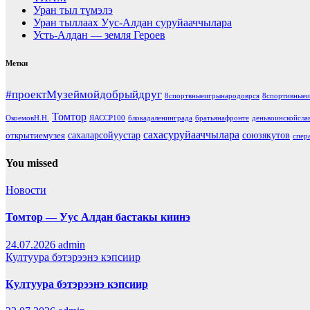
Уран тыл түмэлэ
Уран тыллаах Уус-Алдан суруйааччылара
Усть-Алдан — земля Героев
Метки
#проектМузеймойдобрыйдруг
8спортвныеигрынародоврся
8спортивныеи
Томтор
ОкоемовН.Н.
ЯАССР100
блокадаленинграда
братьянафронте
деньвоинскойсла
сахасуруйааччылара
сахаларсойуустар
союзякутов
открытиемузея
спер
You missed
Новости
Томтор — Уус Алдан бастакы киинэ
24.07.2026
admin
Култуура бэтэрээнэ кэпсиир
Култуура бэтэрээнэ кэпсиир