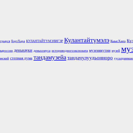
Кулантайтүмэлэ
Кү
грырся
БэртХара
КУЛАНТАЙТҮМЭЛИГЭР
КыысХаҥа
му
деньнауки
музеиякутии
выроссии
деньхомуса
историяодногоэкспоната
музей
тандамузейа
тандачулуудьонноро
степная дума
анский
уусалданмаа