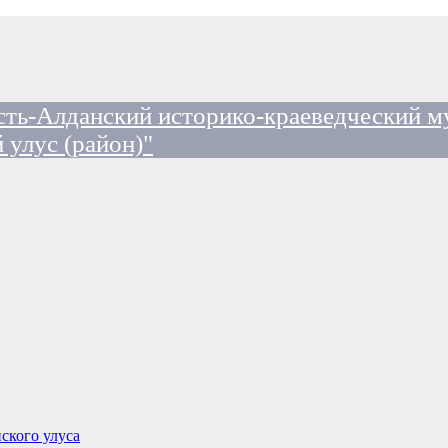
ть-Алданский историко-краеведческий м
 улус (район)"
ского улуса