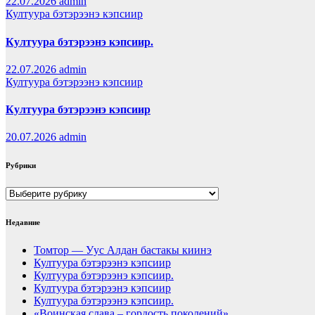
22.07.2026
admin
Култуура бэтэрээнэ кэпсиир
Култуура бэтэрээнэ кэпсиир.
22.07.2026
admin
Култуура бэтэрээнэ кэпсиир
Култуура бэтэрээнэ кэпсиир
20.07.2026
admin
Рубрики
Рубрики
Недавние
Томтор — Уус Алдан бастакы киинэ
Култуура бэтэрээнэ кэпсиир
Култуура бэтэрээнэ кэпсиир.
Култуура бэтэрээнэ кэпсиир
Култуура бэтэрээнэ кэпсиир.
«Воинская слава – гордость поколений»