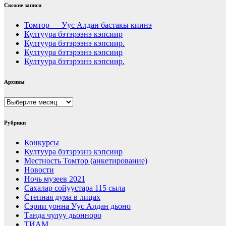
Свежие записи
Томтор — Уус Алдан бастакы киинэ
Култуура бэтэрээнэ кэпсиир
Култуура бэтэрээнэ кэпсиир.
Култуура бэтэрээнэ кэпсиир
Култуура бэтэрээнэ кэпсиир.
Архивы
Архивы
Рубрики
Конкурсы
Култуура бэтэрээнэ кэпсиир
Местность Томтор (анкетирование)
Новости
Ночь музеев 2021
Сахалар сойуустара 115 сыла
Степная дума в лицах
Сэрии уонна Уус Алдан дьоно
Танда чулуу дьонноро
ТИАМ