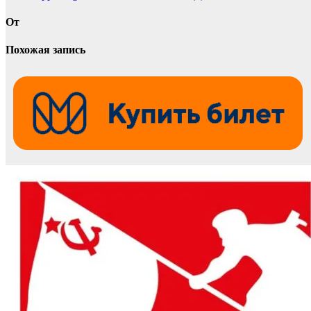
по
От
записям
Похожая запись