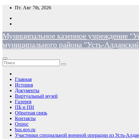
Перейти
Пт. Авг 7th, 2026
к
содержимому
Муниципальное казенное учреждение "Ус
муниципального района "Усть-Алданский
Главная
История
Документы
Виртуальный музей
Галерея
ПБ и ПН
Обратная связь
Контакты
Опрос
bus.gov.ru
Участники специальной военной операции из Усть-Алдан