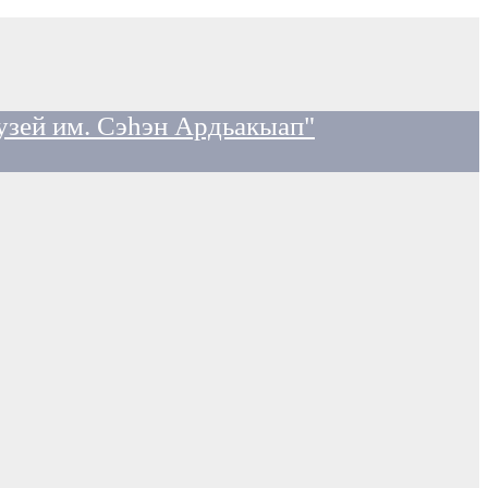
узей им. Сэһэн Ардьакыап"