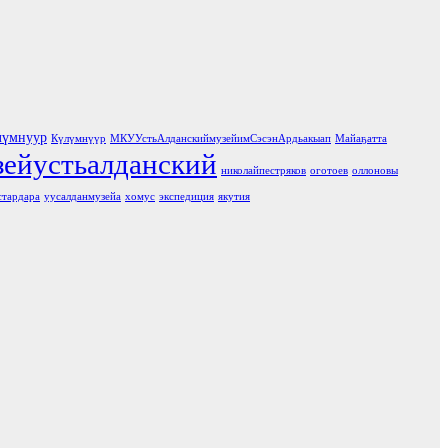
лүмнуур
Күлүмнүүр
МКУУстьАлданскиймузейимСэсэнАрдьакыап
Майаҕатта
зейустьалданский
николайпестряков
оготоев
оллоновы
стардара
уусалданмузейа
хомус
экспедиция
якутия