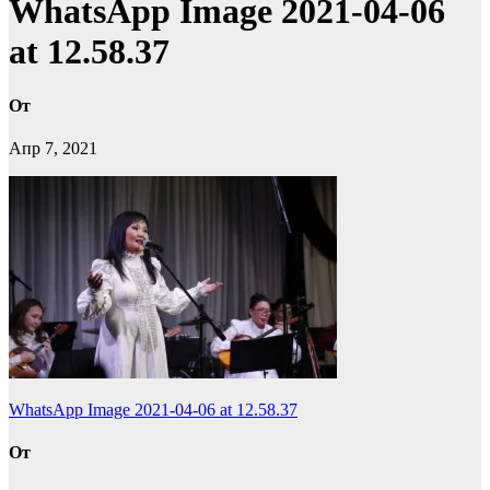
WhatsApp Image 2021-04-06
at 12.58.37
От
Апр 7, 2021
Навигация
WhatsApp Image 2021-04-06 at 12.58.37
по
От
записям