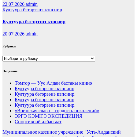
22.07.2026
admin
Култуура бэтэрээнэ кэпсиир
Култуура бэтэрээнэ кэпсиир
20.07.2026
admin
Рубрики
Рубрики
Недавние
Томтор — Уус Алдан бастакы киинэ
Култуура бэтэрээнэ кэпсиир
Култуура бэтэрээнэ кэпсиир.
Култуура бэтэрээнэ кэпсиир
Култуура бэтэрээнэ кэпсиир.
«Воинская слава – гордость поколений»
ЭРГЭ КЭМҤЭ ЭКСПЕДИЦИЯ
Спортивнай албан аат
Муниципальное казенное учреждение "Усть-Алданский