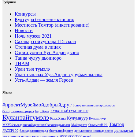
Рубрики
Конкурсы
Култуура бэтэрээнэ кэпсиир
Местность Томтор (анкетирование)
Новости
Ночь музеев 2021
Сахалар сойуустара 115 сыла
Степная дума в лицах
Сэрии уонна Уус Алдан дьоно
Танда чулуу дьонноро
ТИАМ
Уран тыл түмэлэ
Уран тыллаах Уус-Алдан суруйааччылара
Усть-Алдан — земля Героев
Метки
#проектМузеймойдобрыйдруг
8спортвныеигрынародоврся
8спортивныеигрырся
БэртХара
КУЛАНТАЙТҮМЭЛИГЭР
Кулантайтүмэлэ
Күлүмнуур
КыысХаҥа
Күлүмнүүр
Томтор
МКУУстьАлданскиймузейимСэсэнАрдьакыап
Майаҕатта
ОкоемовН.Н.
деньнауки
ЯАССР100
блокадаленинграда
братьянафронте
деньвоинскойславыроссии
музеиякутии
деньхомуса
историяодногоэкспоната
музей