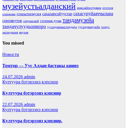
музейустьалданский
николайпестряков
оготоев
сахасуруйааччылара
сахаларсойуустар
открытиемузея
оллоновы
тандамузейа
союзякутов
степная дума
сперанский
тандачулуудьонноро
уусалданмаастардара
уусалданмузейа
хомус
экспедиция
якутия
You missed
Новости
Томтор — Уус Алдан бастакы киинэ
24.07.2026
admin
Култуура бэтэрээнэ кэпсиир
Култуура бэтэрээнэ кэпсиир
22.07.2026
admin
Култуура бэтэрээнэ кэпсиир
Култуура бэтэрээнэ кэпсиир.