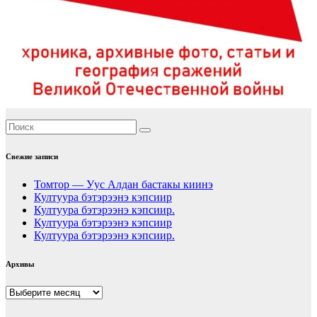
Свежие записи
Томтор — Уус Алдан бастакы киинэ
Култуура бэтэрээнэ кэпсиир
Култуура бэтэрээнэ кэпсиир.
Култуура бэтэрээнэ кэпсиир
Култуура бэтэрээнэ кэпсиир.
Архивы
Архивы