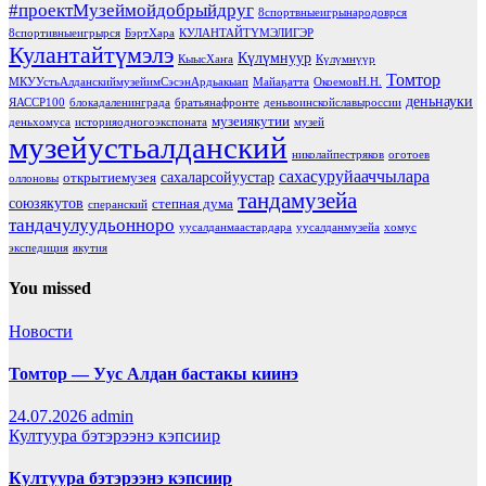
#проектМузеймойдобрыйдруг
8спортвныеигрынародоврся
8спортивныеигрырся
БэртХара
КУЛАНТАЙТҮМЭЛИГЭР
Кулантайтүмэлэ
Күлүмнуур
КыысХаҥа
Күлүмнүүр
Томтор
МКУУстьАлданскиймузейимСэсэнАрдьакыап
Майаҕатта
ОкоемовН.Н.
деньнауки
ЯАССР100
блокадаленинграда
братьянафронте
деньвоинскойславыроссии
музеиякутии
деньхомуса
историяодногоэкспоната
музей
музейустьалданский
николайпестряков
оготоев
сахасуруйааччылара
сахаларсойуустар
открытиемузея
оллоновы
тандамузейа
союзякутов
степная дума
сперанский
тандачулуудьонноро
уусалданмаастардара
уусалданмузейа
хомус
экспедиция
якутия
You missed
Новости
Томтор — Уус Алдан бастакы киинэ
24.07.2026
admin
Култуура бэтэрээнэ кэпсиир
Култуура бэтэрээнэ кэпсиир