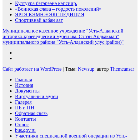
Култуура бэтэрээнэ кэпсиир.
«Воинская слава – гордость поколений»
ЭРГЭ КЭМҤЭ ЭКСПЕДИЦИЯ
Спортивнай албан аат
Муниципальное казенное учреждение "Усть-Алданский
историко-краеведческий музей им. Сэһэн Ардьакыап"
муниципального района "Усть-Алданский улус (район)"
Сайт работает на WordPress
|
Тема:
Newsup
, автор
Themeansar
Главная
История
Документы
Виртуальный музей
Галерея
ПБ и ПН
Обратная связь
Контакты
Опрос
bus.gov.ru
Участники специальной военной операции из Усть-