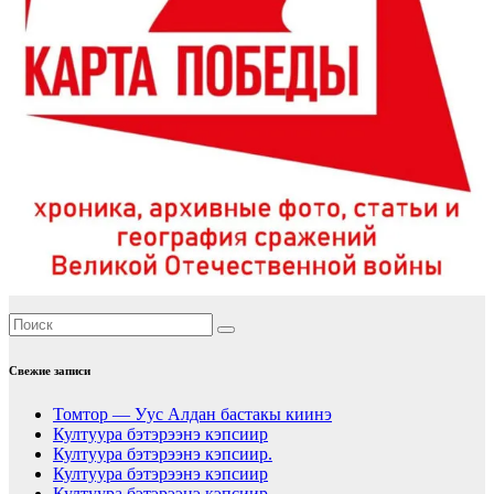
Свежие записи
Томтор — Уус Алдан бастакы киинэ
Култуура бэтэрээнэ кэпсиир
Култуура бэтэрээнэ кэпсиир.
Култуура бэтэрээнэ кэпсиир
Култуура бэтэрээнэ кэпсиир.