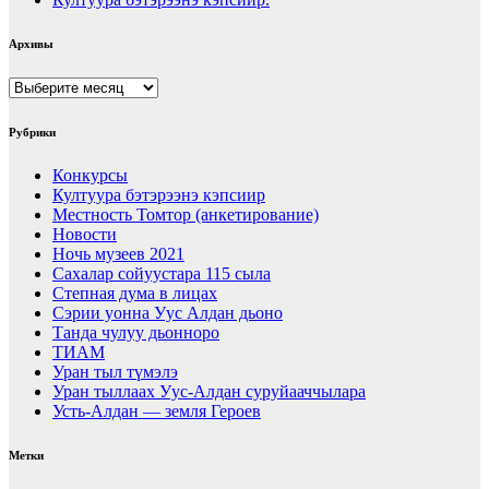
Архивы
Архивы
Рубрики
Конкурсы
Култуура бэтэрээнэ кэпсиир
Местность Томтор (анкетирование)
Новости
Ночь музеев 2021
Сахалар сойуустара 115 сыла
Степная дума в лицах
Сэрии уонна Уус Алдан дьоно
Танда чулуу дьонноро
ТИАМ
Уран тыл түмэлэ
Уран тыллаах Уус-Алдан суруйааччылара
Усть-Алдан — земля Героев
Метки