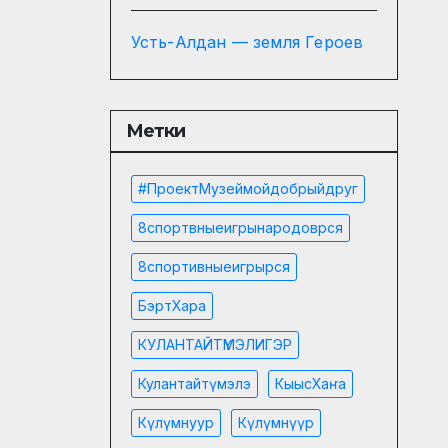
Усть-Алдан — земля Героев
Метки
#проектМузеймойдобрыйдруг
8спортвныеигрынародоврся
8спортивныеигрырся
БэртХара
КУЛАНТАЙТҮМЭЛИГЭР
Кулантайтүмэлэ
КыысХаҥа
Күлүмнуур
Күлүмнүүр