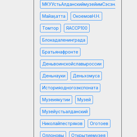
МКУУстьАлданскиймузейимСэсэнАрдьакыа
Майаҕатта
ОкоемовН.Н.
Томтор
ЯАССР100
Блокадаленинграда
Братьянафронте
Деньвоинскойславыроссии
Деньнауки
Деньхомуса
Историяодногоэкспоната
Музеиякутии
Музей
Музейустьалданский
Николайпестряков
Оготоев
Оллоновы
Открытиемузея