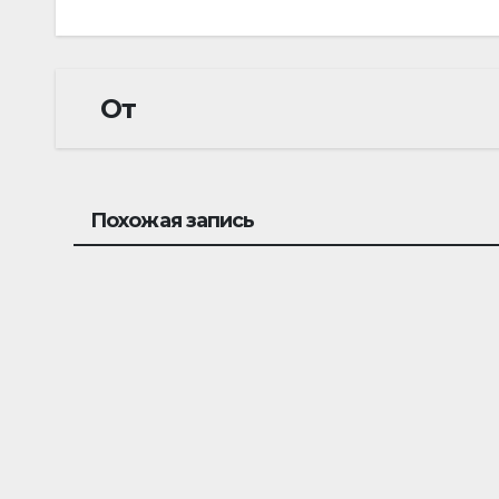
по
записям
От
Похожая запись