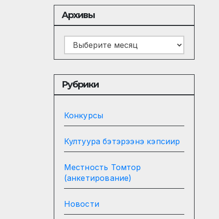
Архивы
Архивы
Рубрики
Конкурсы
Култуура бэтэрээнэ кэпсиир
Местность Томтор
(анкетирование)
Новости