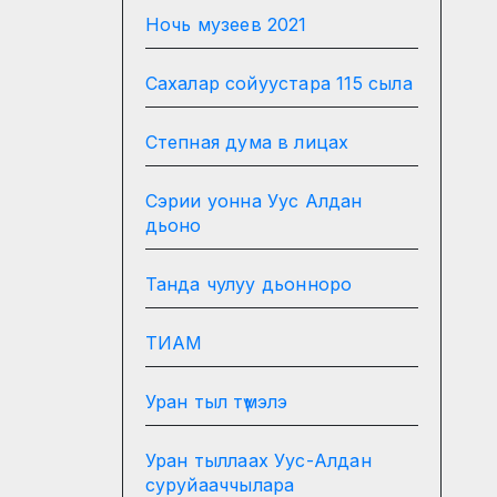
Ночь музеев 2021
Сахалар сойуустара 115 сыла
Степная дума в лицах
Сэрии уонна Уус Алдан
дьоно
Танда чулуу дьонноро
ТИАМ
Уран тыл түмэлэ
Уран тыллаах Уус-Алдан
суруйааччылара