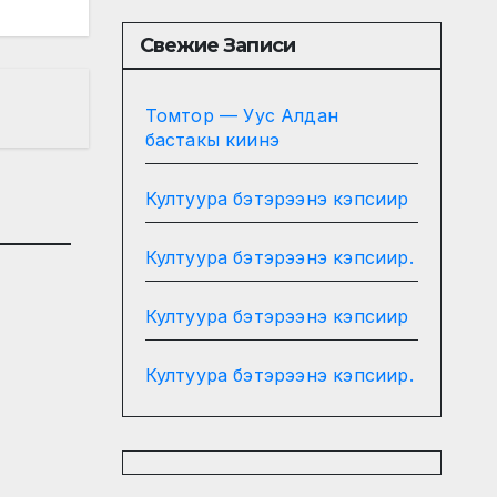
Свежие Записи
Томтор — Уус Алдан
бастакы киинэ
Култуура бэтэрээнэ кэпсиир
Култуура бэтэрээнэ кэпсиир.
Култуура бэтэрээнэ кэпсиир
Култуура бэтэрээнэ кэпсиир.