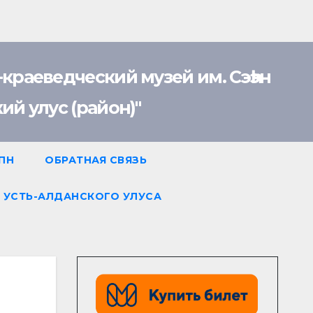
раеведческий музей им. Сэһэн
й улус (район)"
 ПН
ОБРАТНАЯ СВЯЗЬ
 УСТЬ-АЛДАНСКОГО УЛУСА