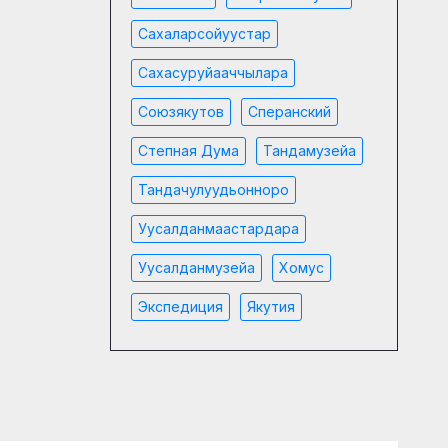
Сахаларсойуустар
Сахасуруйааччылара
Союзякутов
Сперанский
Степная Дума
Тандамузейа
Тандачулуудьонноро
Уусалданмаастардара
Уусалданмузейа
Хомус
Экспедиция
Якутия