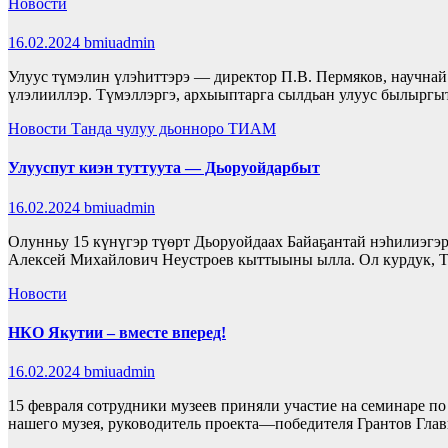
Новости
16.02.2024
bmiuadmin
Улуус түмэлин үлэһиттэрэ — директор П.В. Пермяков, научнай
үлэлииллэр. Түмэллэргэ, архыыптарга сылдьан улуус былыр
Новости
Танда чулуу дьонноро
ТИАМ
Улууспут киэн туттуута — Дьоруойдарбыт
16.02.2024
bmiuadmin
Олунньу 15 күнүгэр түөрт Дьоруойдаах Байаҕантай нэһилиэгэ
Алексей Михайлович Неустроев кыттыыны ылла. Ол курдук, 
Новости
НКО Якутии – вместе вперед!
16.02.2024
bmiuadmin
15 февраля сотрудники музеев приняли участие на семинаре п
нашего музея, руководитель проекта—победителя Грантов Гла