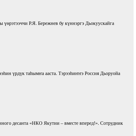
ы үөрэтээччи Р.Я. Бережнев бу күннэргэ Дьокуускайга
ээһин үрдүк таһымҥа ааста. Тэрээһиҥҥэ Россия Дьоруойа
нного десанта «НКО Якутии – вместе вперед!». Сотрудник