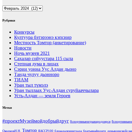
Архивы
Рубрики
Конкурсы
Култуура бэтэрээнэ кэпсиир
Местность Томтор (анкетирование)
Новости
Ночь музеев 2021
Сахалар сойуустара 115 сыла
Степная дума в лицах
Сэрии уонна Уус Алдан дьоно
Танда чулуу дьонноро
ТИАМ
Уран тыл түмэлэ
Уран тыллаах Уус-Алдан суруйааччылара
Усть-Алдан — земля Героев
Метки
#проектМузеймойдобрыйдруг
8спортвныеигрынародоврся
8спортивныеи
Томтор
ОкоемовН.Н.
ЯАССР100
блокадаленинграда
братьянафронте
деньвоинскойсла