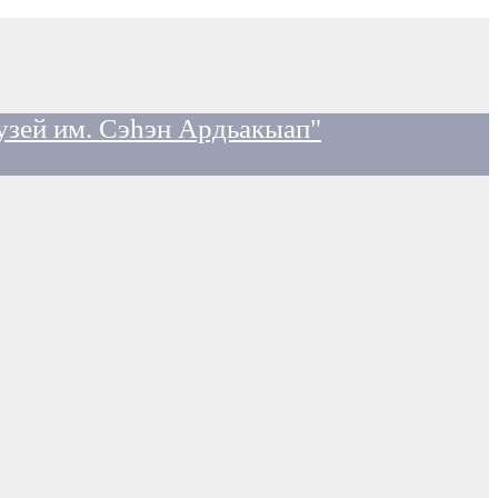
узей им. Сэһэн Ардьакыап"