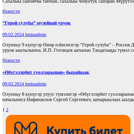
Сахалыы сайбаччы таҥнан, сахалыы чобуотук саҥаран Мүрүтэ
Новости
“Герой сулуһа” музейнай уруок
09.02.2024
bmiuadmin
Олунньу 9 күнүгэр Өнөр нэһилиэгэр “Герой сулуһа” – Россия
уруок ыытылынна. И.П. Готовцев аатынан Тандатааҕы түмэл 
Новости
«Өбүгэлэрбит суолларынан» бырайыак
09.02.2024
bmiuadmin
Олунньу 8 күнүгэр улуус түмэлигэр «Өбүгэлэрбит суолларына
начальнига Нафанаилов Сергей Сергеевич, ыҥырыылаах ыалд
Пагинация
1
2
записей