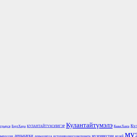
Кулантайтүмэлэ
Кү
грырся
БэртХара
КУЛАНТАЙТҮМЭЛИГЭР
КыысХаҥа
му
деньнауки
музеиякутии
выроссии
деньхомуса
историяодногоэкспоната
музей