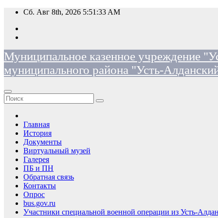
Перейти
Сб. Авг 8th, 2026
5:51:34 AM
к
содержимому
Муниципальное казенное учреждение "Ус
муниципального района "Усть-Алданский
Главная
История
Документы
Виртуальный музей
Галерея
ПБ и ПН
Обратная связь
Контакты
Опрос
bus.gov.ru
Участники специальной военной операции из Усть-Алдан