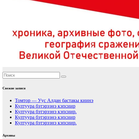
Свежие записи
Томтор — Уус Алдан бастакы киинэ
Култуура бэтэрээнэ кэпсиир
Култуура бэтэрээнэ кэпсиир.
Култуура бэтэрээнэ кэпсиир
Култуура бэтэрээнэ кэпсиир.
Архивы