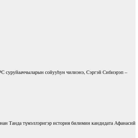
СРС суруйааччыларын сойууһун чилиэнэ, Сэргэй Сибиэрэп –
ынан Танда түмэллэригэр история билимин кандидата Афанасий