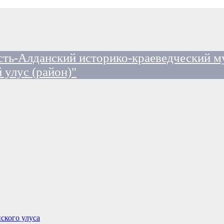
ть-Алданский историко-краеведческий м
 улус (район)"
ского улуса