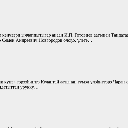
р кэнчээри ыччаппытыгар анаан И.П. Готовцев аатынан Тандата
р Семен Андреевич Новгородов олоҕо, үлэтэ…
к күнэ» тэрээһиҥҥэ Кулантай аатынан түмэл үлэһиттэрэ Чараҥ 
ондатыттан урукку…