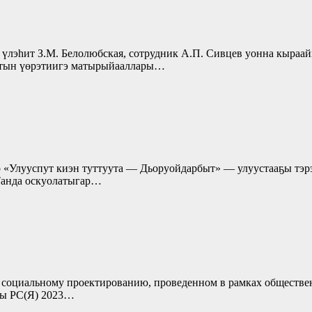
 үлэһит З.М. Белолюбская, сотрудник А.П. Сивцев уонна кыраай
гытын үөрэтиигэ матырыйааллары…
р «Улууспут киэн туттуута — Дьоруойдарбыт» — улуустааҕы тэр
Танда оскуолатыгар…
о социальному проектированию, проведенном в рамках обществе
вы РС(Я) 2023…