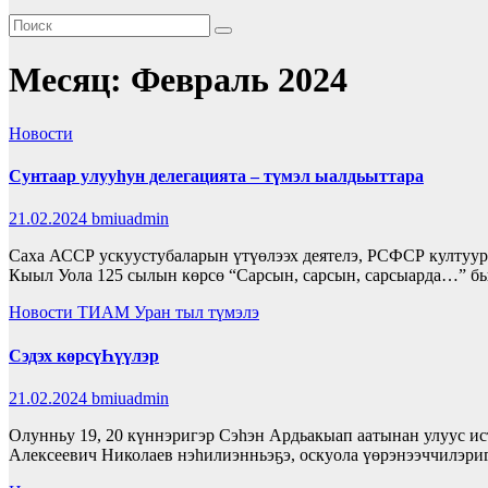
Месяц:
Февраль 2024
Новости
Сунтаар улууһун делегацията – түмэл ыалдьыттара
21.02.2024
bmiuadmin
Саха АССР ускуустубаларын үтүөлээх деятелэ, РСФСР култуур
Кыыл Уола 125 сылын көрсө “Сарсын, сарсын, сарсыарда…” б
Новости
ТИАМ
Уран тыл түмэлэ
Сэдэх көрсүҺүүлэр
21.02.2024
bmiuadmin
Олунньу 19, 20 күннэригэр Сэһэн Ардьакыап аатынан улуус и
Алексеевич Николаев нэһилиэнньэҕэ, оскуола үөрэнээччилэр