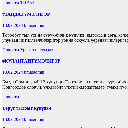
Новости
ТИАМ
#ТАНДАТҮМЭЛИГЭР
13.02.2024
bmiuadmin
Төрөөбүт тыл уонна сурук-бичик күнүнэн кырачааннарга, кэлэ
уһуйаан иитиллээччилэригэр уонна оскуола үөрэнээччилэригэ
Новости
Уран тыл түмэлэ
#КУЛАНТАЙТҮМЭЛИГЭР
13.02.2024
bmiuadmin
Бүгүн Олунньу ый 13 күнүгэр «Төрөөбүт тыл уонна сурук-бичи
Новгородов олоҕун, үлэлээбит үлэтин сырдаттылар, түмэл пу
Новости
Төрүт тылбыт күнүнэн
13.02.2024
bmiuadmin