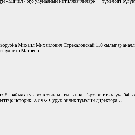
эҕи «Мичил» оҕо уһуйаанын иитиллээччилэрэ — түмэлбит бүгүҥ
 Дьоруойа Михаил Михайлович Стрекаловскай 110 сылыгар аналл
сотруднига Матрена…
н» бырайыак тула кэпсэтии ыытылынна. Тэрээһиҥҥэ улуус баһы
ьыттар: историк, ХИФУ Сурук-бичик түмэлин директора…