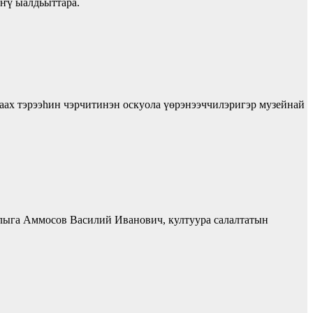
ҥү ыалдьыттара.
аах тэрээһин чэрчитинэн оскуола үөрэнээччилэригэр музейнай
лыга Аммосов Василий Иванович, култуура салалтатын