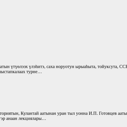
атын үтүөлээх үлэһитэ, саха норуотун ырыаһыта, тойуксута, С
ыыстапкалаах турне…
сториятын, Кулантай аатынан уран тыл уонна И.П. Готовцев аат
игэр анаан лекциялары…