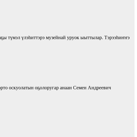
аҕы түмэл үлэһиттэрэ музейнай уруок ыыттылар. Тэрээһиҥҥэ
орто оскуолатын оҕолоругар анаан Семен Андреевич