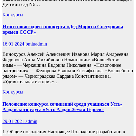
Детский сад N6…
Конкурсы
Итоги новогоднего конкурса «Дед Мороз и Снегурочка
времен СССР»
16.01.2024
bmiuadmin
Винокуров Алексей Алексеевич Иванова Мария Андреевна
Федорова Анна Михайловна Номинации: «Волшебство
зимы» — Черкашина Евдокия Николаевна. «Новогоднее
настроение» — Федорова Евдокия Евстафьевна. «Волшебство
рядом» — Черноградская Сардана Константиновна.
«Удивительная история»…
Конкурсы
Положение конкурса сочинений среди учащихся Усть-
Алданского улуса «Усть Алдан-Земля Героев»
29.01.2021
admin
1. Общие положения Настоящее Положение разработано в