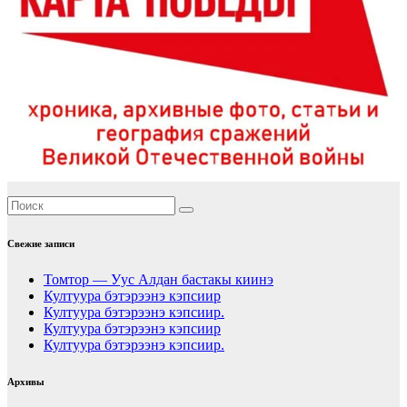
Свежие записи
Томтор — Уус Алдан бастакы киинэ
Култуура бэтэрээнэ кэпсиир
Култуура бэтэрээнэ кэпсиир.
Култуура бэтэрээнэ кэпсиир
Култуура бэтэрээнэ кэпсиир.
Архивы