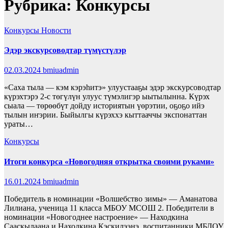
Рубрика:
Конкурсы
Конкурсы
Новости
Эдэр экскурсоводтар түмүстүлэр
02.03.2024
bmiuadmin
«Саха тыла — кэм кэрэһитэ» улуустааҕы эдэр экскурсоводтар
күрэхтэрэ 2-с төгүлүн улуус түмэлигэр ыытылынна. Күрэх
сыала — төрөөбүт дойду историятын үөрэтии, оҕоҕо ийэ
тылын иҥэрии. Быйылгы күрэххэ кыттааччы экспонаттан
ураты…
Конкурсы
Итоги конкурса «Новогодняя открытка своими руками»
16.01.2024
bmiuadmin
Победитель в номинации «Волшебство зимы» — Аманатова
Лилиана, ученица 11 класса МБОУ МСОШ 2. Победители в
номинации «Новогоднее настроение» — Находкина
Сааскылаана и Находкина Кэскилээнэ, воспитанники МБДОУ