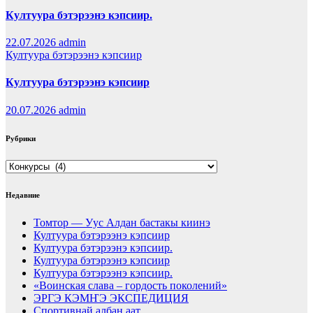
Култуура бэтэрээнэ кэпсиир.
22.07.2026
admin
Култуура бэтэрээнэ кэпсиир
Култуура бэтэрээнэ кэпсиир
20.07.2026
admin
Рубрики
Рубрики
Недавние
Томтор — Уус Алдан бастакы киинэ
Култуура бэтэрээнэ кэпсиир
Култуура бэтэрээнэ кэпсиир.
Култуура бэтэрээнэ кэпсиир
Култуура бэтэрээнэ кэпсиир.
«Воинская слава – гордость поколений»
ЭРГЭ КЭМҤЭ ЭКСПЕДИЦИЯ
Спортивнай албан аат