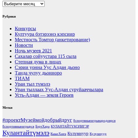
Архивы
Рубрики
Конкурсы
Култуура бэтэрээнэ кэпсиир
Местность Томтор (анкетирование)
Новости
Ночь музеев 2021
Сахалар сойуустара 115 сыла
Степная дума в лицах
Сэрии уонна Уус Алдан дьоно
Танда чулуу дьонноро
ТИАМ
Уран тыл түмэлэ
Уран тыллаах Уус-Алдан суруйааччылара
Усть-Алдан — земля Героев
Метки
#проектМузеймойдобрыйдруг
8спортвныеигрынародоврся
8спортивныеигрырся
БэртХара
КУЛАНТАЙТҮМЭЛИГЭР
Кулантайтүмэлэ
Күлүмнуур
КыысХаҥа
Күлүмнүүр