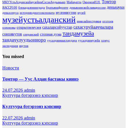
Томтор
МКУУстьАлданскиймузейимСэсэнАрдьакыап
Майаҕатта
ОкоемовН.Н.
деньнауки
ЯАССР100
блокадаленинграда
братьянафронте
деньвоинскойславыроссии
музеиякутии
деньхомуса
историяодногоэкспоната
музей
музейустьалданский
николайпестряков
оготоев
сахасуруйааччылара
сахаларсойуустар
открытиемузея
оллоновы
тандамузейа
союзякутов
степная дума
сперанский
тандачулуудьонноро
уусалданмаастардара
уусалданмузейа
хомус
экспедиция
якутия
You missed
Новости
Томтор — Уус Алдан бастакы киинэ
24.07.2026
admin
Култуура бэтэрээнэ кэпсиир
Култуура бэтэрээнэ кэпсиир
22.07.2026
admin
Култуура бэтэрээнэ кэпсиир