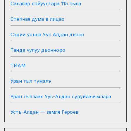
Сахалар сойуустара 115 сыла
Степная дума в лицах
Сэрии уонна Уус Алдан дьоно
Танда чулуу дьонноро
ТИАМ
Уран тыл түмэлэ
Уран тыллаах Уус-Алдан суруйааччылара
Усть-Алдан — земля Героев