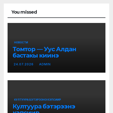
You missed
НОВОСТИ
Томтор — Уус Алдан
бастакы киинэ
24.07.2026
ADMIN
КУЛТУУРА БЭТЭРЭЭНЭ КЭПСИИР
Култуура бэтэрээнэ
кэпсиир