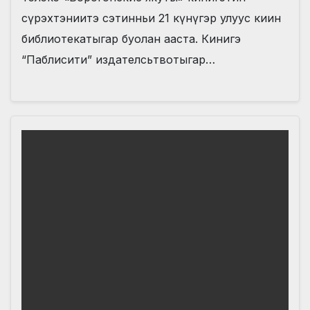
сүрэхтэниитэ сэтинньи 21 күнүгэр улуус киин
библиотекатыгар буолан ааста. Кинигэ
“Паблисити” издателсьтвотыгар…