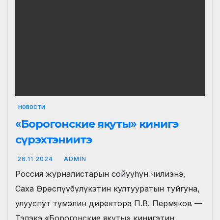
НОВОСТИ
«Борогонские якуты» кинигэ
сүрэхтэниитэ
26.11.2024
ADMIN
Россия журналистарын сойууһун чилиэнэ,
Саха Өрөспүүбүлүкэтин култууратын туйгуна,
улууспут түмэлин директора П.В. Пермяков —
Тэлэкэ «Борогонские якуты» кинигэтин