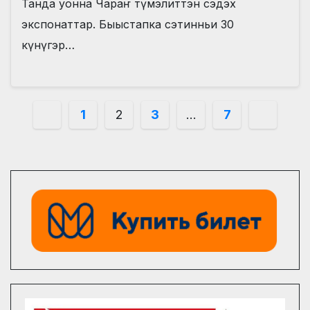
Танда уонна Чараҥ түмэлиттэн сэдэх
экспонаттар. Быыстапка сэтинньи 30
күнүгэр…
Пагинация
1
2
3
…
7
записей