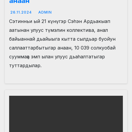
анаан
26.11.2024
ADMIN
Сэтинньи ый 21 күнүгэр Сэһэн Ардьакыап
аатынан улуус түмэлин коллектива, анал
байыаннай дьайыыга кытта сылдьар буойун
саллааттарбытыгар анаан, 10 039 солкуобай
сууммаҕа эмп ылан улуус дьаһалтатыгар
туттардылар.