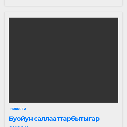
НОВОСТИ
Буойун саллааттарбытыгар