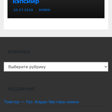
кэпсиир
20.07.2026
ADMIN
РУБРИКИ
Рубрики
НЕДАВНИЕ
Томтор — Уус Алдан бастакы киинэ