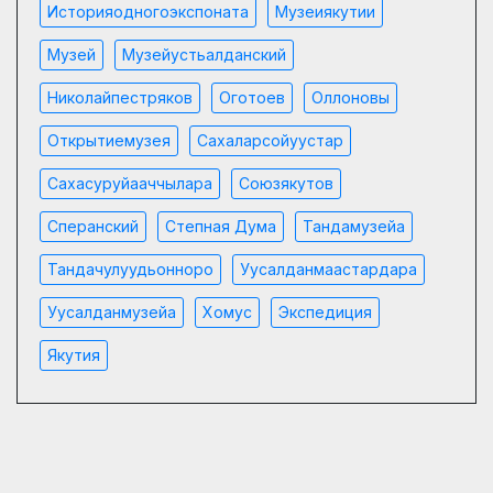
Историяодногоэкспоната
Музеиякутии
Музей
Музейустьалданский
Николайпестряков
Оготоев
Оллоновы
Открытиемузея
Сахаларсойуустар
Сахасуруйааччылара
Союзякутов
Сперанский
Степная Дума
Тандамузейа
Тандачулуудьонноро
Уусалданмаастардара
Уусалданмузейа
Хомус
Экспедиция
Якутия