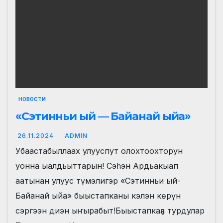
НОВОСТИ
«Сэтинньи ый — Байанай ыйа»
26.11.2024
ADMIN
Убаастабыллаах улууспут олохтоохторун
уонна ыалдьыттарын! Сэһэн Ардьакыап
аатынан улуус түмэлигэр «Сэтинньи ый-
Байанай ыйа» быыстапканы кэлэн көрүн
сэргээн диэн ыҥырабыт!Быыстапкаҕа турдулар