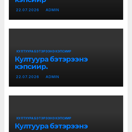
22.07.2026
ADMIN
КУЛТУУРА БЭТЭРЭЭНЭ КЭПСИИР
Култуура бэтэрээнэ
кэпсиир.
22.07.2026
ADMIN
КУЛТУУРА БЭТЭРЭЭНЭ КЭПСИИР
Култуура бэтэрээнэ