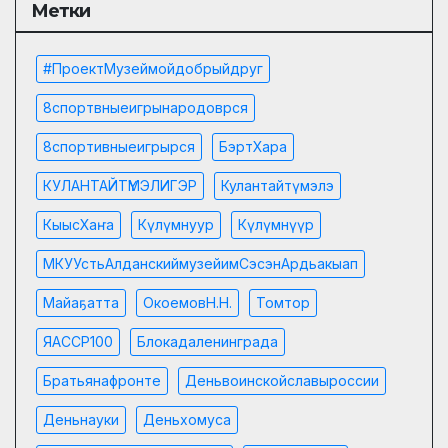
Метки
#проектМузеймойдобрыйдруг
8спортвныеигрынародоврся
8спортивныеигрырся
БэртХара
КУЛАНТАЙТҮМЭЛИГЭР
Кулантайтүмэлэ
КыысХаҥа
Күлүмнуур
Күлүмнүүр
МКУУстьАлданскиймузейимСэсэнАрдьакыап
Майаҕатта
ОкоемовН.Н.
Томтор
ЯАССР100
Блокадаленинграда
Братьянафронте
Деньвоинскойславыроссии
Деньнауки
Деньхомуса