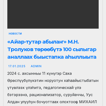
НОВОСТИ
«Айар-тутар абылаҥ» М.Н.
Тролуков төрөөбүтэ 100 сылыгар
аналлаах быыстапка аһыллыыта
17.01.2025
ADMIN
2024 с. ахсынньы 11 күнүгэр Саха
Өрөспүүбүлүкэтин норуотун хаһаайыстыбатын
үтүөлээх үлэһитэ, педагогическай үлэ
бэтэрээнэ, рационализатор, суруйаччы, Уус
Алдан улууһун бочуоттаах олохтооҕо МИХАИЛ