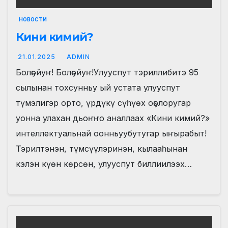
НОВОСТИ
Кини кимий?
21.01.2025
ADMIN
Болҕойуҥ! Болҕойуҥ!Улууспут тэриллибитэ 95
сылынан тохсунньу ый устата улууспут
түмэлигэр орто, үрдүкү сүһүөх оҕолоругар
уонна улахан дьоҥҥо аналлаах «Кини кимий?»
интеллектуальнай оонньуубутугар ыҥырабыт!
Тэрилтэнэн, түмсүүлэринэн, кылааһынан
кэлэн күөн көрсөн, улууспут биллиилээх…