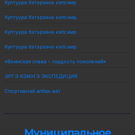
Култуура бэтэрээнэ кэпсиир
Култуура бэтэрээнэ кэпсиир.
Култуура бэтэрээнэ кэпсиир
Култуура бэтэрээнэ кэпсиир.
«Воинская слава – гордость поколений»
ЭРГЭ КЭМҤЭ ЭКСПЕДИЦИЯ
Спортивнай албан аат
Муниципальное