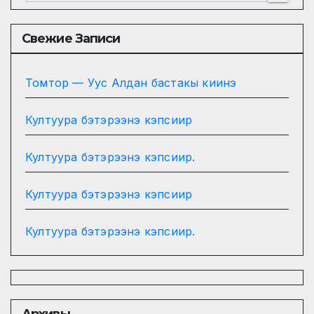
Свежие Записи
Томтор — Уус Алдан бастакы киинэ
Култуура бэтэрээнэ кэпсиир
Култуура бэтэрээнэ кэпсиир.
Култуура бэтэрээнэ кэпсиир
Култуура бэтэрээнэ кэпсиир.