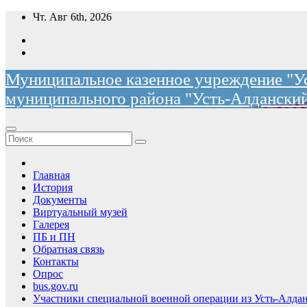
Перейти
Чт. Авг 6th, 2026
к
содержимому
Муниципальное казенное учреждение "Ус
муниципального района "Усть-Алданский
Главная
История
Документы
Виртуальный музей
Галерея
ПБ и ПН
Обратная связь
Контакты
Опрос
bus.gov.ru
Участники специальной военной операции из Усть-Алдан