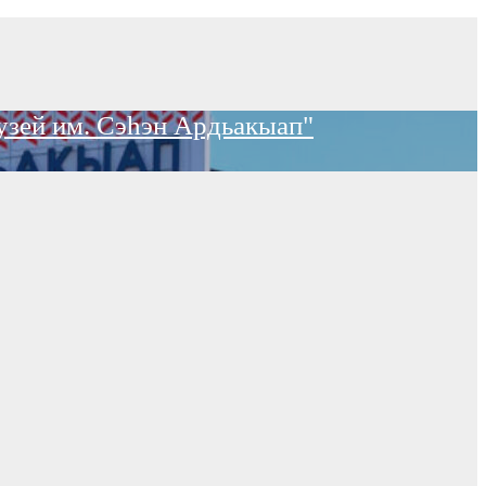
узей им. Сэһэн Ардьакыап"