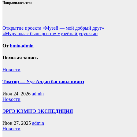
Понравилось это:
Навигация
Открытие проекта «Музей — мой добрый друг»
«Мүрү алаас былыргыта» музейнай уруоктар
по
записям
От
bmiuadmin
Похожая запись
Новости
Томтор — Уус Алдан бастакы киинэ
Июл 24, 2026
admin
Новости
ЭРГЭ КЭМҤЭ ЭКСПЕДИЦИЯ
Июн 27, 2025
admin
Новости