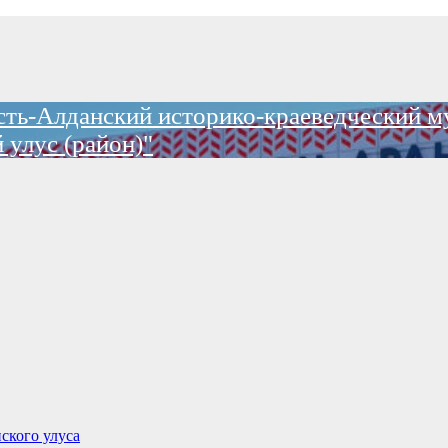
ть-Алданский историко-краеведческий м
 улус (район)"
ского улуса