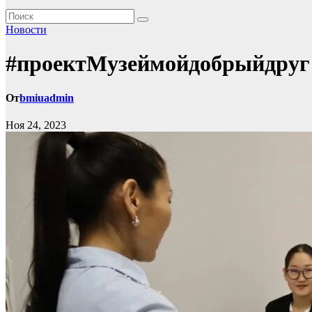
Новости
#проектМузеймойдобрыйдруг
От
bmiuadmin
Ноя 24, 2023