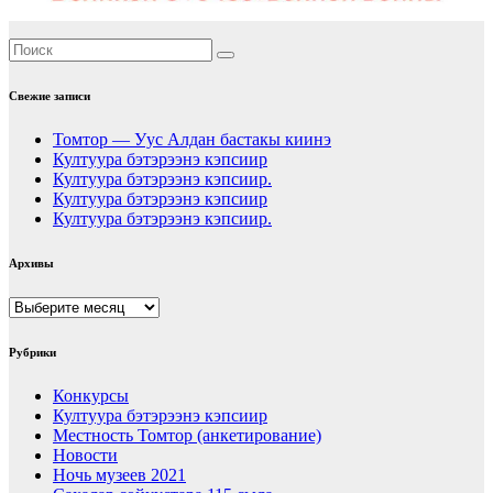
Свежие записи
Томтор — Уус Алдан бастакы киинэ
Култуура бэтэрээнэ кэпсиир
Култуура бэтэрээнэ кэпсиир.
Култуура бэтэрээнэ кэпсиир
Култуура бэтэрээнэ кэпсиир.
Архивы
Архивы
Рубрики
Конкурсы
Култуура бэтэрээнэ кэпсиир
Местность Томтор (анкетирование)
Новости
Ночь музеев 2021