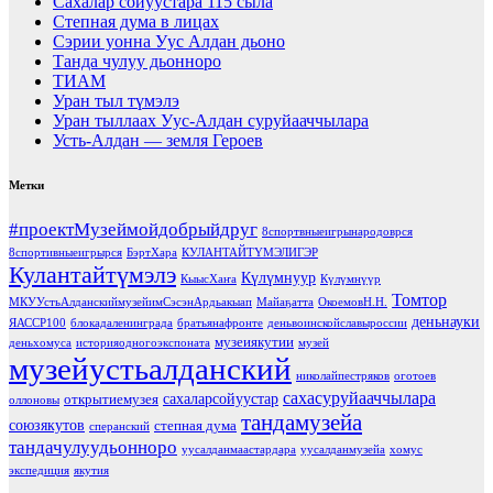
Сахалар сойуустара 115 сыла
Степная дума в лицах
Сэрии уонна Уус Алдан дьоно
Танда чулуу дьонноро
ТИАМ
Уран тыл түмэлэ
Уран тыллаах Уус-Алдан суруйааччылара
Усть-Алдан — земля Героев
Метки
#проектМузеймойдобрыйдруг
8спортвныеигрынародоврся
8спортивныеигрырся
БэртХара
КУЛАНТАЙТҮМЭЛИГЭР
Кулантайтүмэлэ
Күлүмнуур
КыысХаҥа
Күлүмнүүр
Томтор
МКУУстьАлданскиймузейимСэсэнАрдьакыап
Майаҕатта
ОкоемовН.Н.
деньнауки
ЯАССР100
блокадаленинграда
братьянафронте
деньвоинскойславыроссии
музеиякутии
деньхомуса
историяодногоэкспоната
музей
музейустьалданский
николайпестряков
оготоев
сахасуруйааччылара
сахаларсойуустар
открытиемузея
оллоновы
тандамузейа
союзякутов
степная дума
сперанский
тандачулуудьонноро
уусалданмаастардара
уусалданмузейа
хомус
экспедиция
якутия