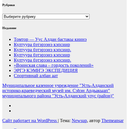
Рубрики
Рубрики
Недавние
Томтор — Уус Алдан бастакы киинэ
Култуура бэтэрээнэ кэпсиир
Култуура бэтэрээнэ кэпсиир.
Култуура бэтэрээнэ кэпсиир
Култуура бэтэрээнэ кэпсиир.
«Воинская слава – гордость поколений»
ЭРГЭ КЭМҤЭ ЭКСПЕДИЦИЯ
Спортивнай албан аат
Муниципальное казенное учреждение "Усть-Алданский
историко-краеведческий музей им. Сэһэн Ардьакыап"
муниципального района "Усть-Алданский улус (район)"
Сайт работает на WordPress
|
Тема:
Newsup
, автор
Themeansar