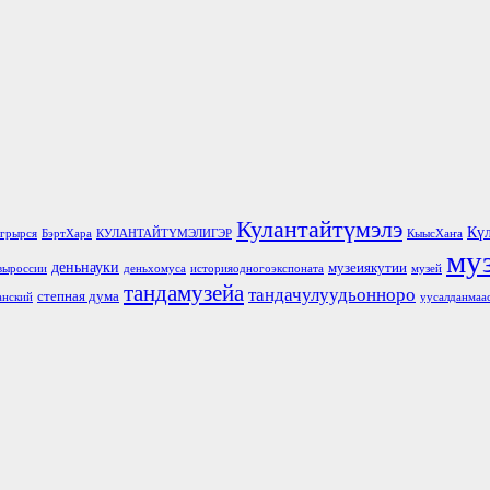
Кулантайтүмэлэ
Кү
грырся
БэртХара
КУЛАНТАЙТҮМЭЛИГЭР
КыысХаҥа
му
деньнауки
музеиякутии
выроссии
деньхомуса
историяодногоэкспоната
музей
тандамузейа
тандачулуудьонноро
степная дума
анский
уусалданмаа