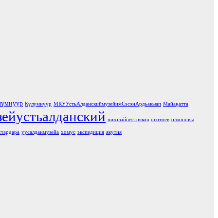
лүмнуур
Күлүмнүүр
МКУУстьАлданскиймузейимСэсэнАрдьакыап
Майаҕатта
зейустьалданский
николайпестряков
оготоев
оллоновы
стардара
уусалданмузейа
хомус
экспедиция
якутия