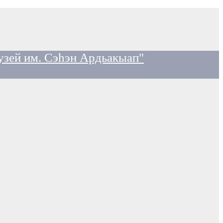
узей им. Сэһэн Ардьакыап"