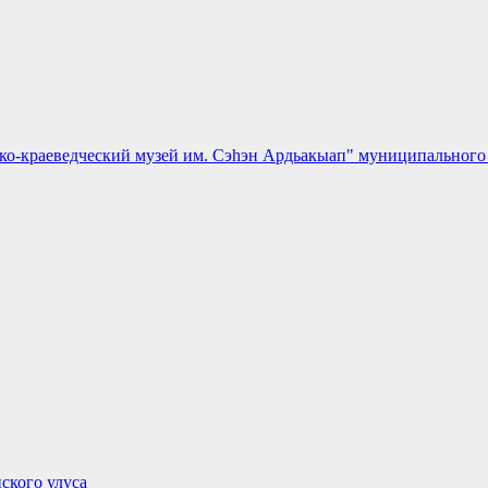
о-краеведческий музей им. Сэһэн Ардьакыап" муниципального 
ского улуса