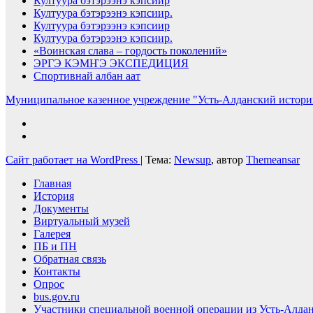
Култуура бэтэрээнэ кэпсиир
Култуура бэтэрээнэ кэпсиир.
Култуура бэтэрээнэ кэпсиир
Култуура бэтэрээнэ кэпсиир.
«Воинская слава – гордость поколений»
ЭРГЭ КЭМҤЭ ЭКСПЕДИЦИЯ
Спортивнай албан аат
Муниципальное казенное учреждение "Усть-Алданский историк
Сайт работает на WordPress
|
Тема:
Newsup
, автор
Themeansar
Главная
История
Документы
Виртуальный музей
Галерея
ПБ и ПН
Обратная связь
Контакты
Опрос
bus.gov.ru
Участники специальной военной операции из Усть-Алдан