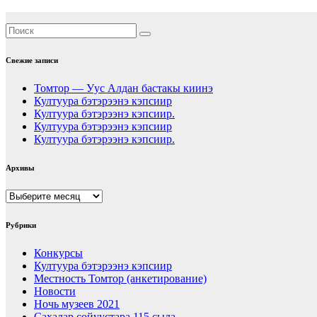
Свежие записи
Томтор — Уус Алдан бастакы киинэ
Култуура бэтэрээнэ кэпсиир
Култуура бэтэрээнэ кэпсиир.
Култуура бэтэрээнэ кэпсиир
Култуура бэтэрээнэ кэпсиир.
Архивы
Архивы
Рубрики
Конкурсы
Култуура бэтэрээнэ кэпсиир
Местность Томтор (анкетирование)
Новости
Ночь музеев 2021
Сахалар сойуустара 115 сыла