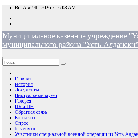
Перейти
Вс. Авг 9th, 2026
7:16:09 AM
к
содержимому
Муниципальное казенное учреждение "Ус
муниципального района "Усть-Алданский
Главная
История
Документы
Виртуальный музей
Галерея
ПБ и ПН
Обратная связь
Контакты
Опрос
bus.gov.ru
Участники специальной военной операции из Усть-Алдан