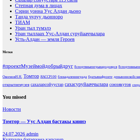
Степная дума в лицах
Сэрии уонна Уус Алдан дьоно
Танда чулуу дьонноро
ТИАМ
Уран тыл түмэлэ
Уран тыллаах Уус-Алдан суруйааччылара
Усть-Алдан — земля Героев
Метки
#проектМузеймойдобрыйдруг
8спортвныеигрынародоврся
8спортивныеи
Томтор
ОкоемовН.Н.
ЯАССР100
блокадаленинграда
братьянафронте
деньвоинскойсла
сахасуруйааччылара
сахаларсойуустар
союзякутов
открытиемузея
спер
You missed
Новости
Томтор — Уус Алдан бастакы киинэ
24.07.2026
admin
Култуура бэтэрээнэ кэпсиир