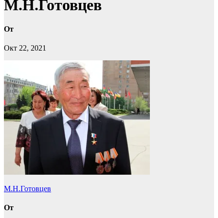
М.Н.Готовцев
От
Окт 22, 2021
Навигация
М.Н.Готовцев
по
От
записям