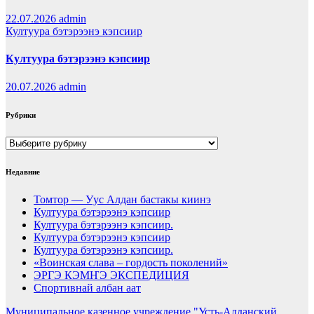
22.07.2026
admin
Култуура бэтэрээнэ кэпсиир
Култуура бэтэрээнэ кэпсиир
20.07.2026
admin
Рубрики
Рубрики
Недавние
Томтор — Уус Алдан бастакы киинэ
Култуура бэтэрээнэ кэпсиир
Култуура бэтэрээнэ кэпсиир.
Култуура бэтэрээнэ кэпсиир
Култуура бэтэрээнэ кэпсиир.
«Воинская слава – гордость поколений»
ЭРГЭ КЭМҤЭ ЭКСПЕДИЦИЯ
Спортивнай албан аат
Муниципальное казенное учреждение "Усть-Алданский