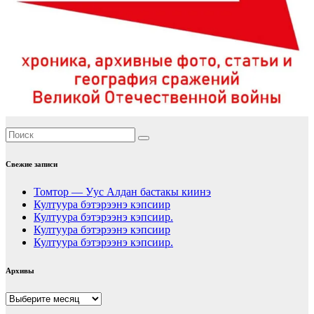
Свежие записи
Томтор — Уус Алдан бастакы киинэ
Култуура бэтэрээнэ кэпсиир
Култуура бэтэрээнэ кэпсиир.
Култуура бэтэрээнэ кэпсиир
Култуура бэтэрээнэ кэпсиир.
Архивы
Архивы