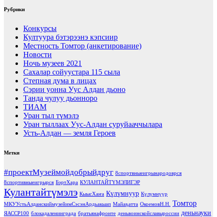
Рубрики
Конкурсы
Култуура бэтэрээнэ кэпсиир
Местность Томтор (анкетирование)
Новости
Ночь музеев 2021
Сахалар сойуустара 115 сыла
Степная дума в лицах
Сэрии уонна Уус Алдан дьоно
Танда чулуу дьонноро
ТИАМ
Уран тыл түмэлэ
Уран тыллаах Уус-Алдан суруйааччылара
Усть-Алдан — земля Героев
Метки
#проектМузеймойдобрыйдруг
8спортвныеигрынародоврся
8спортивныеигрырся
БэртХара
КУЛАНТАЙТҮМЭЛИГЭР
Кулантайтүмэлэ
Күлүмнуур
КыысХаҥа
Күлүмнүүр
Томтор
МКУУстьАлданскиймузейимСэсэнАрдьакыап
Майаҕатта
ОкоемовН.Н.
деньнауки
ЯАССР100
блокадаленинграда
братьянафронте
деньвоинскойславыроссии