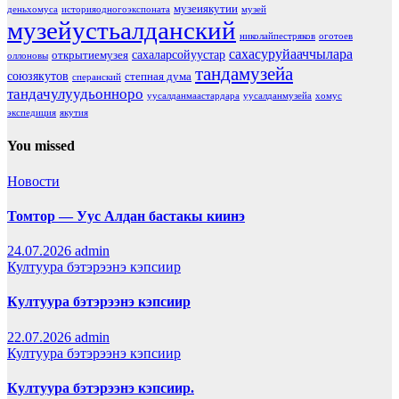
музеиякутии
деньхомуса
историяодногоэкспоната
музей
музейустьалданский
николайпестряков
оготоев
сахасуруйааччылара
сахаларсойуустар
открытиемузея
оллоновы
тандамузейа
союзякутов
степная дума
сперанский
тандачулуудьонноро
уусалданмаастардара
уусалданмузейа
хомус
экспедиция
якутия
You missed
Новости
Томтор — Уус Алдан бастакы киинэ
24.07.2026
admin
Култуура бэтэрээнэ кэпсиир
Култуура бэтэрээнэ кэпсиир
22.07.2026
admin
Култуура бэтэрээнэ кэпсиир
Култуура бэтэрээнэ кэпсиир.